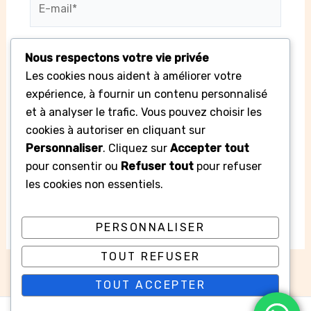
mail*
Nous respectons votre vie privée
Site
Les cookies nous aident à améliorer votre
expérience, à fournir un contenu personnalisé
et à analyser le trafic. Vous pouvez choisir les
cookies à autoriser en cliquant sur
Enregistrer mon nom, mon e-mail et mon
Personnaliser
. Cliquez sur
Accepter tout
site dans le navigateur pour mon prochain
pour consentir ou
Refuser tout
pour refuser
commentaire.
les cookies non essentiels.
PERSONNALISER
TOUT REFUSER
TOUT ACCEPTER