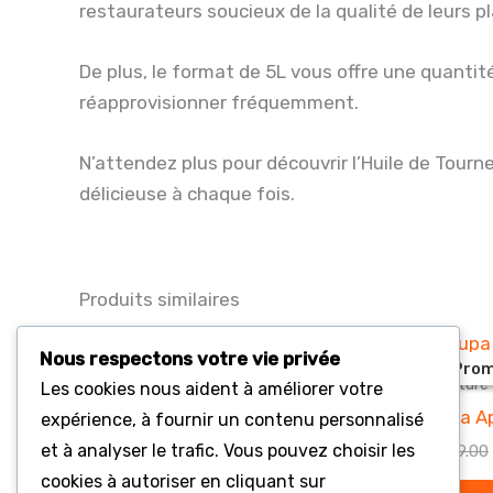
restaurateurs soucieux de la qualité de leurs pl
De plus, le format de 5L vous offre une quantit
réapprovisionner fréquemment.
N’attendez plus pour découvrir l’Huile de Tour
délicieuse à chaque fois.
Produits similaires
Nous respectons votre vie privée
Prom
Prom
Nourriture et soins pour bébé
Nourriture
Les cookies nous aident à améliorer votre
Biscuits 166g – NUTELLA
Milupa A
expérience, à fournir un contenu personnalisé
et à analyser le trafic. Vous pouvez choisir les
€
2,002.00
€
3,199.00
cookies à autoriser en cliquant sur