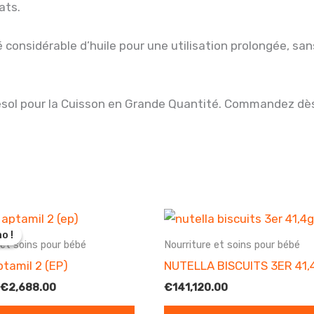
ats.
é considérable d’huile pour une utilisation prolongée, san
nesol pour la Cuisson en Grande Quantité. Commandez dès
o !
o !
 et soins pour bébé
Nourriture et soins pour bébé
ptamil 2 (EP)
NUTELLA BISCUITS 3ER 41,
Le
Le
€
2,688.00
€
141,120.00
prix
prix
initial
actuel