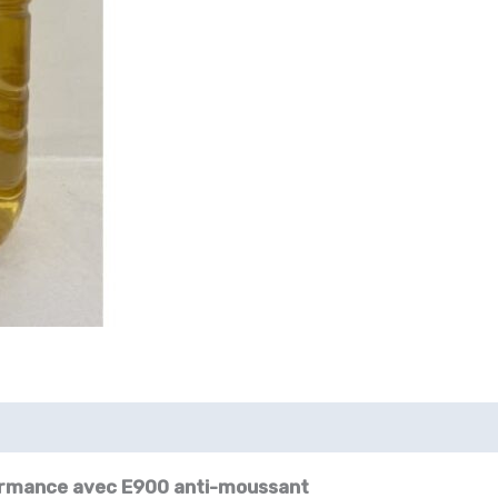
tournesol
5L
BG
oil
avec
E900Anti-
moussant
erformance avec E900 anti-moussant