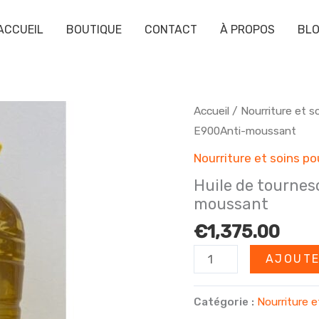
ACCUEIL
BOUTIQUE
CONTACT
À PROPOS
BL
Accueil
/
Nourriture et s
E900Anti-moussant
Nourriture et soins p
Huile de tournes
moussant
€
1,375.00
quantité
AJOUTE
de
Huile
Catégorie :
Nourriture e
de