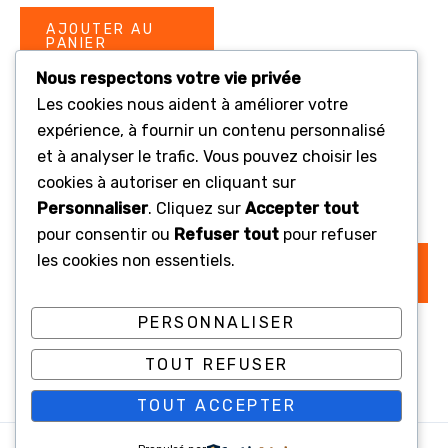
prix
prix
initial
actuel
AJOUTER AU
était :
est :
PANIER
€957.00.
€800.00.
Nous respectons votre vie privée
Les cookies nous aident à améliorer votre
expérience, à fournir un contenu personnalisé
Promo !
Promo !
et à analyser le trafic. Vous pouvez choisir les
Nourriture et soins pour bébé
cookies à autoriser en cliquant sur
Nourriture et soins pour bébé
Nestlé NAN Optipro 3
Personnaliser
. Cliquez sur
Accepter tout
Soins Premium Pampers
€
2,304.00
pour consentir ou
Refuser tout
pour refuser
4
les cookies non essentiels.
AJOUTER AU
Le
Le
€
1,099.00
€
896.00
PANIER
prix
prix
initial
actuel
AJOUTER AU
PERSONNALISER
était :
est :
PANIER
€1,099.00.
€896.00.
TOUT REFUSER
TOUT ACCEPTER