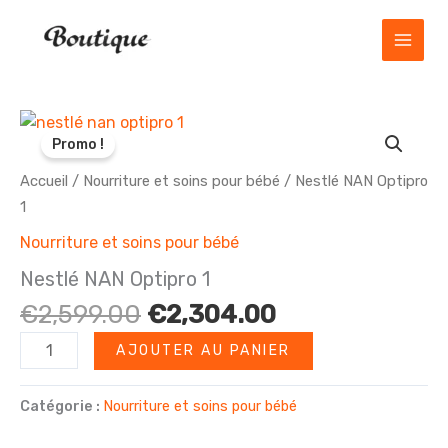
Aller
au
contenu
Promo !
Accueil
/
Nourriture et soins pour bébé
/ Nestlé NAN Optipro
1
Nourriture et soins pour bébé
Nestlé NAN Optipro 1
Le
Le
€
2,599.00
€
2,304.00
prix
prix
quantité
AJOUTER AU PANIER
initial
actuel
de
était :
est :
Nestlé
Catégorie :
Nourriture et soins pour bébé
€2,599.00.
€2,304.00.
NAN
Optipro