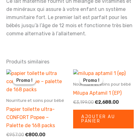
Ce lait maternisé fournit un mélange de vitamines et
de minéraux qui assure à votre enfant un système
immunitaire fort. Le premier lait est parfait pour les
bébés jusqu’à l’âge de 12 mois et fonctionne très bien
comme alternative à l’allaitement.
Produits similaires
Promo !
Promo !
Promo !
Promo !
Nourriture et soins pour bébé
Milupa Aptamil 1 (EP)
Nourriture et soins pour bébé
Le
Le
€
3,199.00
€
2,688.00
prix
prix
Papier toilette ultra-
initial
actuel
AJOUTER AU
CONFORT Popee –
était :
est :
PANIER
€3,199.00.
€2,688.0
Palette de 168 packs
Le
Le
€
957.00
€
800.00