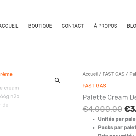
ACCUEIL
BOUTIQUE
CONTACT
À PROPOS
BL
Accueil
/
FAST GAS
/ Pa
FAST GAS
Palette Cream D
Le
€
4,000.00
€
3
pri
Unités par pale
ini
Packs par pale
éta
Prix par unité
: