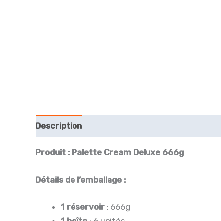
Description
Avis (0)
Produit : Palette Cream Deluxe 666g
Détails de l’emballage :
1 réservoir
: 666g
1 boîte
: 6 unités