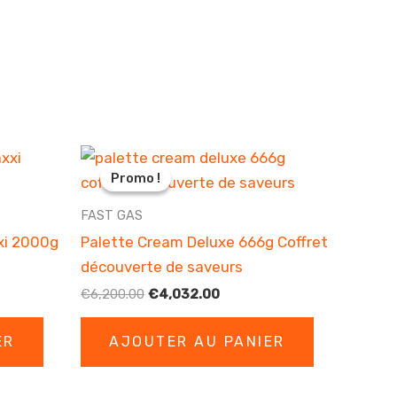
Promo !
Promo !
FAST GAS
xi 2000g
Palette Cream Deluxe 666g Coffret
découverte de saveurs
Le
Le
€
6,200.00
€
4,032.00
prix
prix
initial
actuel
ER
AJOUTER AU PANIER
était :
est :
00.
€6,200.00.
€4,032.00.