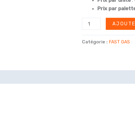
€4
Prix par palett
quantité
AJOUTE
de
Palette
Catégorie :
FAST GAS
Cream
Deluxe
666g
N2O
Chargeur
de
crème