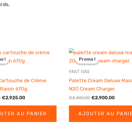
rds.
o !
o !
Promo !
Promo !
FAST GAS
Cartouche de Crème
Palette Cream Deluxe Max
Raisin 670g
N2O Cream Charger
Le
Le
Le
Le
0
€
2,925.00
€
3,400.00
€
2,900.00
prix
prix
prix
prix
initial
actuel
initial
actuel
UTER AU PANIER
AJOUTER AU PANI
était :
est :
était :
est :
€3,860.00.
€2,925.00.
€3,400.00.
€2,900.