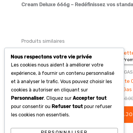
Cream Deluxe 666g – Redéfinissez vos standa
Produits similaires
Nous respectons votre vie privée
Promo !
Promo !
Prom
Prom
Les cookies nous aident à améliorer votre
FAST GAS
FAST GAS
expérience, à fournir un contenu personnalisé
Palette FastGas Cartouche de
Palette 
et à analyser le trafic. Vous pouvez choisir les
Crème Original 2000g
FastGas 
cookies à autoriser en cliquant sur
Personnaliser
. Cliquez sur
Accepter tout
Le
Le
€
5,460.00
€
3,564.00
€
3,860.0
prix
prix
pour consentir ou
Refuser tout
pour refuser
initial
actuel
AJOUTER AU PANIER
AJO
les cookies non essentiels.
était :
est :
€5,460.00.
€3,564.00.
PERSONNALISER