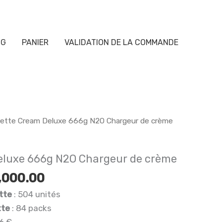
OG
PANIER
VALIDATION DE LA COMMANDE
lette Cream Deluxe 666g N2O Chargeur de crème
eluxe 666g N2O Chargeur de crème
Le
,000.00
x
prix
tte
: 504 unités
tial
actuel
tte
: 84 packs
it :
est :
 6 €