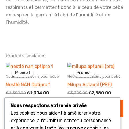
respirants et permettent donc à la peau de votre bébé
de respirer, la gardant à l’abri de l’humidité et de
l’humidité.
Produits similaires
Promo !
Promo !
Promo !
Promo !
Nourriture et soins pour bébé
Nourriture et soins pour bébé
Nestlé NAN Optipro 1
Milupa Aptamil (PRE)
Le
Le
Le
Le
€
2,599.00
€
2,304.00
€
3,399.00
€
2,880.00
prix
prix
prix
prix
initial
actuel
initial
actuel
Nous respectons votre vie privée
AJOUTER AU
AJOUTER AU
était :
est :
était :
est :
PANIER
PANIER
Les cookies nous aident à améliorer votre
€2,599.00.
€2,304.00.
€3,399.00.
€2,880.
expérience, à fournir un contenu personnalisé
et à analyser le trafic. Vous pouvez choisir les