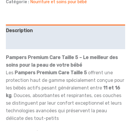
Catégorie :
Nourriture et soins pour bébé
€990.00.
€768.00.
premium
Pampers
5
Description
Avis (0)
Pampers Premium Care Taille 5 – Le meilleur des
soins pour la peau de votre bébé
Les
Pampers Premium Care Taille 5
offrent une
protection haut de gamme spécialement conçue pour
les bébés actifs pesant généralement entre
11 et 16
kg
. Douces, absorbantes et respirantes, ces couches
se distinguent par leur confort exceptionnel et leurs
technologies avancées qui préservent la peau
délicate des tout-petits