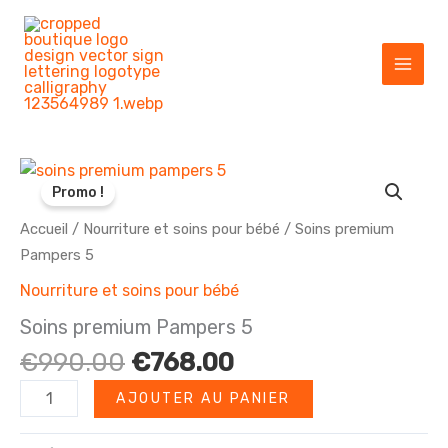
Aller
au
contenu
Promo !
Accueil
/
Nourriture et soins pour bébé
/ Soins premium
Pampers 5
Nourriture et soins pour bébé
Soins premium Pampers 5
Le
Le
€
990.00
€
768.00
prix
prix
quantité
AJOUTER AU PANIER
initial
actuel
de
était :
est :
Soins