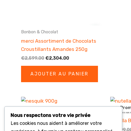
Bonbon & Chocolat
merci Assortiment de Chocolats
Croustillants Amandes 250g
Le
Le
€
2,599.00
€
2,304.00
prix
prix
initial
actuel
AJOUTER AU PANIER
était :
est :
€2,599.00.
€2,304.00.
Prom
Bonbon & Chocolat
Bonbon & 
Nous respectons votre vie privée
Nesquik 900g
Nutella 
Les cookies nous aident à améliorer votre
€
742.00
€
1,299.0