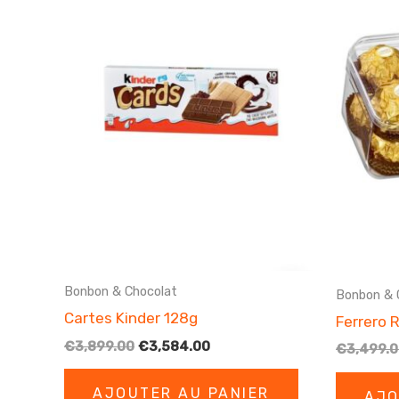
Bonbon & Chocolat
Bonbon & 
Cartes Kinder 128g
Ferrero 
Le
Le
€
3,899.00
€
3,584.00
€
3,499.
prix
prix
initial
actuel
AJOUTER AU PANIER
était :
est :
AJO