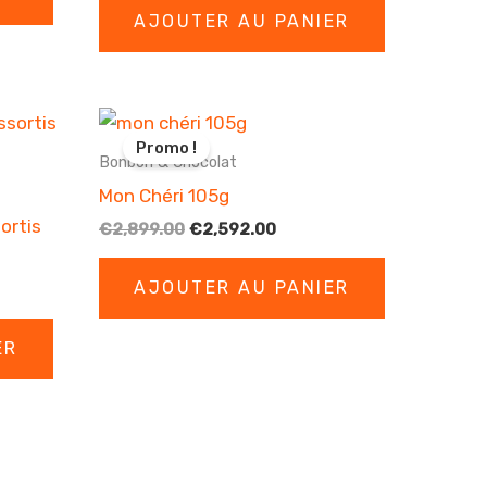
initial
actuel
00.
AJOUTER AU PANIER
était :
est :
€2,599.00.
€2,304.00.
Promo !
Bonbon & Chocolat
Mon Chéri 105g
ortis
Le
Le
€
2,899.00
€
2,592.00
prix
prix
initial
actuel
AJOUTER AU PANIER
était :
est :
€2,899.00.
€2,592.00.
ER
.00.