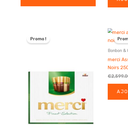
€3,899.00.
€3,584.00.
Promo !
Prom
Bonbon & 
merci As
Noirs 25
€
2,599.0
AJO