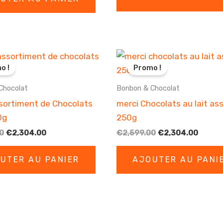
était :
est :
€1,755.00.
€1,555.
€3,499.00.
€3,200.00.
o !
Promo !
Chocolat
Bonbon & Chocolat
sortiment de Chocolats
merci Chocolats au lait ass
0g
250g
Le
Le
Le
Le
0
€
2,304.00
€
2,599.00
€
2,304.00
prix
prix
prix
prix
initial
actuel
initial
actuel
UTER AU PANIER
AJOUTER AU PANI
était :
est :
était :
est :
€2,599.00.
€2,304.00.
€2,599.00.
€2,304