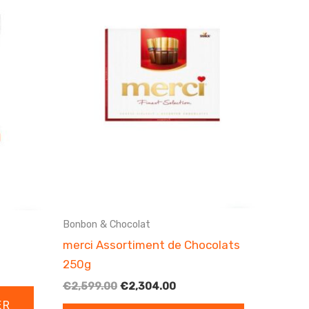
Bonbon & Chocolat
merci Assortiment de Chocolats
250g
Le
Le
€
2,599.00
€
2,304.00
prix
prix
ER