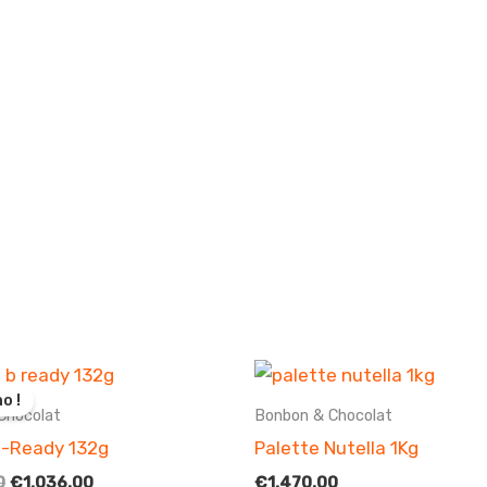
o !
Chocolat
Bonbon & Chocolat
B-Ready 132g
Palette Nutella 1Kg
Le
Le
0
€
1,036.00
€
1,470.00