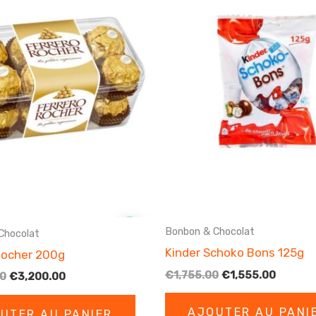
Bonbon & Chocolat
Chocolat
Kinder Schoko Bons 125g
Rocher 200g
Le
Le
€
1,755.00
€
1,555.00
Le
Le
00
€
3,200.00
prix
prix
prix
prix
initial
actuel
initial
actuel
AJOUTER AU PANI
UTER AU PANIER
était :
est :