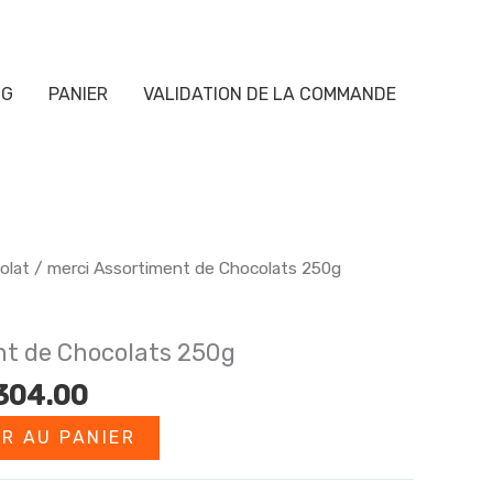
OG
PANIER
VALIDATION DE LA COMMANDE
olat
/ merci Assortiment de Chocolats 250g
nt de Chocolats 250g
Le
304.00
prix
R AU PANIER
ial
actuel
t :
est :