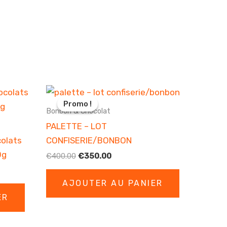
Promo !
Promo !
Bonbon & Chocolat
PALETTE – LOT
colats
CONFISERIE/BONBON
0g
Le
Le
€
400.00
€
350.00
prix
prix
initial
actuel
AJOUTER AU PANIER
était :
est :
€400.00.
€350.00.
ER
.00.