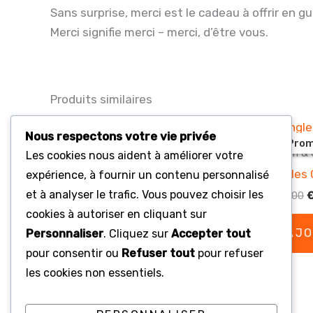
Sans surprise, merci est le cadeau à offrir en g
Merci signifie merci – merci, d’être vous.
Produits similaires
Nous respectons votre vie privée
Promo !
Promo !
Prom
Prom
Bonbon & Chocolat
Bonbon & 
Les cookies nous aident à améliorer votre
Pringles Piquant & Épicé 165g
Pringles 
expérience, à fournir un contenu personnalisé
et à analyser le trafic. Vous pouvez choisir les
Le
Le
L
€
599.00
€
486.00
€
599.00
prix
prix
p
cookies à autoriser en cliquant sur
initial
actuel
i
AJOUTER AU PANIER
AJO
Personnaliser
. Cliquez sur
Accepter tout
était :
est :
é
€599.00.
€486.00.
€
pour consentir ou
Refuser tout
pour refuser
les cookies non essentiels.