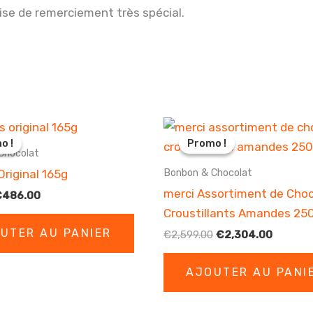
uise de remerciement très spécial.
o !
o !
Promo !
Promo !
Chocolat
Bonbon & Chocolat
Original 165g
merci Assortiment de Cho
e
Le
€
486.00
rix
prix
Croustillants Amandes 25
nitial
actuel
UTER AU PANIER
Le
Le
tait :
est :
€
2,599.00
€
2,304.00
prix
prix
599.00.
€486.00.
initial
actuel
AJOUTER AU PANI
était :
est :
€2,599.00.
€2,304