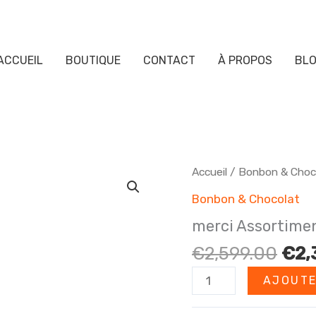
ACCUEIL
BOUTIQUE
CONTACT
À PROPOS
BL
Accueil
/
Bonbon & Choc
Bonbon & Chocolat
merci Assortime
Le
€
2,599.00
€
2,
prix
quantité
AJOUTE
init
de
étai
merci