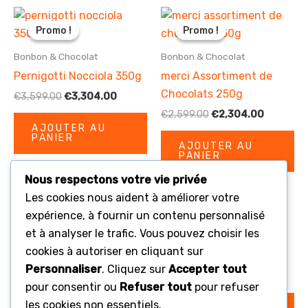
Promo !
Promo !
Promo !
Promo !
Bonbon & Chocolat
Bonbon & Chocolat
Pernigotti Nocciola 350g
merci Assortiment de
Chocolats 250g
Le
Le
€
3,599.00
€
3,304.00
prix
prix
Le
Le
€
2,599.00
€
2,304.00
initial
actuel
prix
prix
AJOUTER AU
était :
est :
PANIER
initial
actuel
€3,599.00.
€3,304.00.
AJOUTER AU
était :
est :
PANIER
€2,599.00.
€2,304.0
Nous respectons votre vie privée
Les cookies nous aident à améliorer votre
expérience, à fournir un contenu personnalisé
Promo !
Promo !
Promo !
Promo !
et à analyser le trafic. Vous pouvez choisir les
Bonbon & Chocolat
cookies à autoriser en cliquant sur
Bonbon & Chocolat
Ferrero Rocher 200g
Personnaliser
. Cliquez sur
Accepter tout
Pringles Crème Sure &
Le
Le
€
3,499.00
€
3,200.00
pour consentir ou
Refuser tout
pour refuser
prix
prix
Herbes 165g
initial
actuel
les cookies non essentiels.