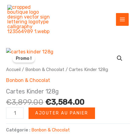
Aller
au
contenu
Promo !
Accueil
/
Bonbon & Chocolat
/ Cartes Kinder 128g
Bonbon & Chocolat
Cartes Kinder 128g
Le
Le
€
3,899.00
€
3,584.00
prix
prix
quantité
AJOUTER AU PANIER
initial
actuel
de
était :
est :
Cartes
Catégorie :
Bonbon & Chocolat
€3,899.00.
€3,584.00.
Kinder