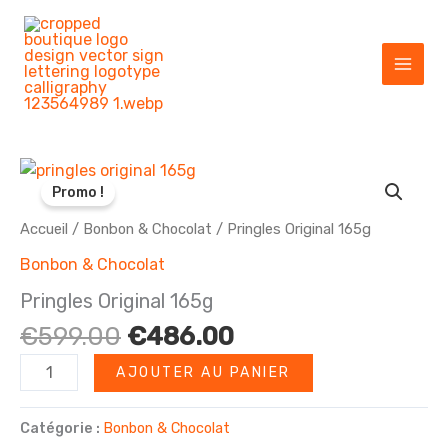
Aller
au
contenu
Promo !
Accueil
/
Bonbon & Chocolat
/ Pringles Original 165g
Bonbon & Chocolat
Pringles Original 165g
Le
Le
€
599.00
€
486.00
prix
prix
quantité
AJOUTER AU PANIER
initial
actuel
de
était :
est :
Pringles
Catégorie :
Bonbon & Chocolat
€599.00.
€486.00.
Original