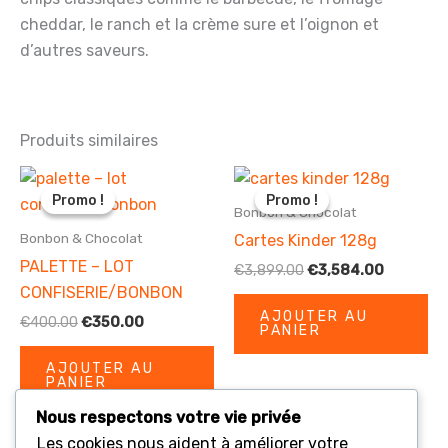
cheddar, le ranch et la crème sure et l’oignon et
d’autres saveurs.
Produits similaires
Promo !
Promo !
Promo !
Promo !
Bonbon & Chocolat
Bonbon & Chocolat
Cartes Kinder 128g
PALETTE – LOT
Le
Le
€
3,899.00
€
3,584.00
prix
prix
CONFISERIE/BONBON
initial
actuel
AJOUTER AU
Le
Le
€
400.00
€
350.00
était :
est :
PANIER
prix
prix
€3,899.00.
€3,584.0
initial
actuel
AJOUTER AU
était :
est :
PANIER
€400.00.
€350.00.
Nous respectons votre vie privée
Les cookies nous aident à améliorer votre